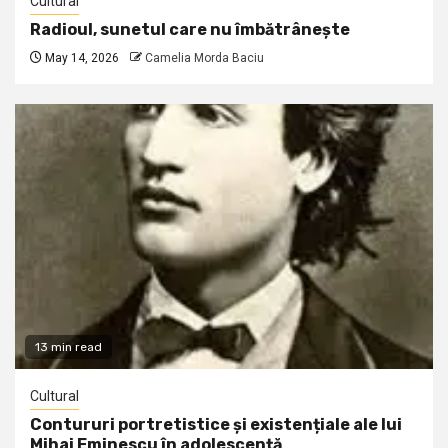
Cultural
Radioul, sunetul care nu îmbătrânește
May 14, 2026
Camelia Morda Baciu
13 min read
Cultural
Contururi portretistice și existențiale ale lui
Mihai Eminescu în adolescență