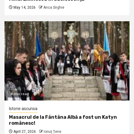
May 14, 2026
Anca Sirghie
4 min read
Istorie ascunsa
Masacrul de la Fântâna Albă a fost un Katyn
românesc!
April 27, 2026
Ionuţ Ţene