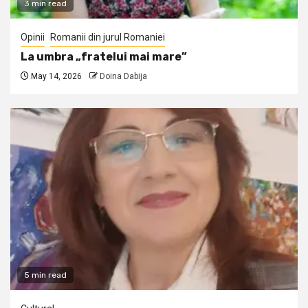
3 min read
Opinii
Romanii din jurul Romaniei
La umbra „fratelui mai mare”
May 14, 2026
Doina Dabija
5 min read