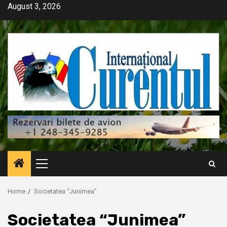
Skip
August 3, 2026
to
content
Primary
Menu
Home
Societatea “Junimea”
Societatea “Junimea”