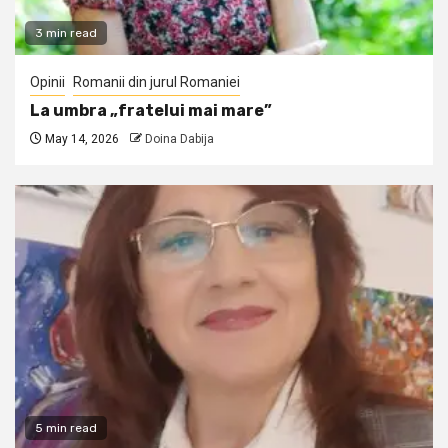
3 min read
Opinii
Romanii din jurul Romaniei
La umbra „fratelui mai mare”
May 14, 2026
Doina Dabija
5 min read