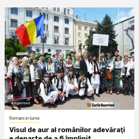
4 min read
Romani in lume
Visul de aur al românilor adevăraţi
e departe de a fi împlinit