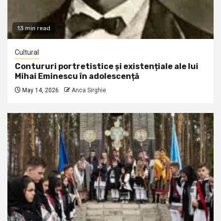
13 min read
Cultural
Contururi portretistice și existențiale ale lui
Mihai Eminescu în adolescență
May 14, 2026
Anca Sirghie