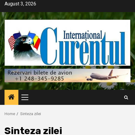
Skip
August 3, 2026
to
content
Primary
Menu
Home
Sinteza zilei
Sinteza zilei