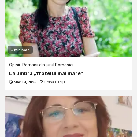
3 min read
Opinii
Romanii din jurul Romaniei
La umbra „fratelui mai mare”
May 14, 2026
Doina Dabija