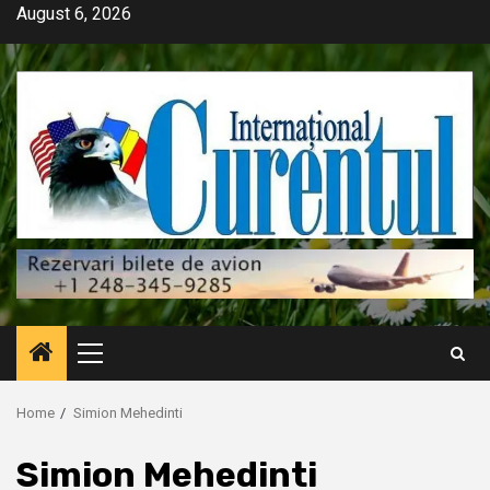
Skip
August 6, 2026
to
content
Primary
Menu
Home
Simion Mehedinti
Simion Mehedinti