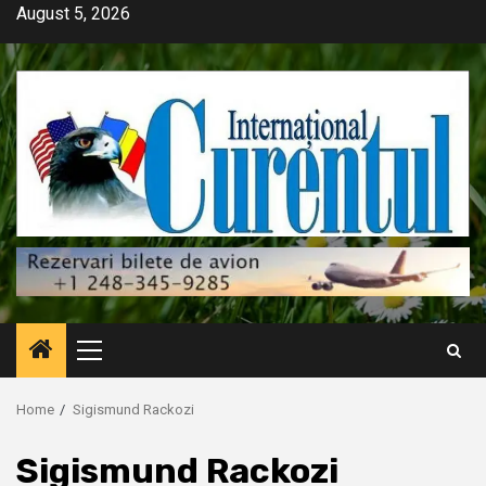
Skip
August 5, 2026
to
content
Primary
Menu
Home
Sigismund Rackozi
Sigismund Rackozi