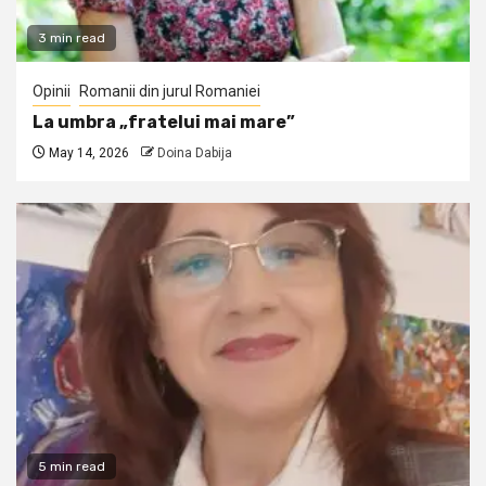
3 min read
Opinii
Romanii din jurul Romaniei
La umbra „fratelui mai mare”
May 14, 2026
Doina Dabija
5 min read