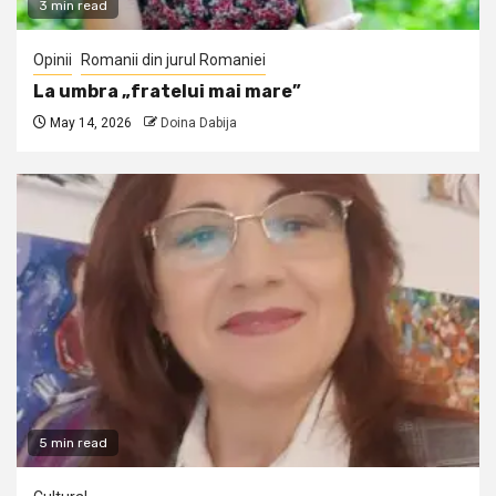
3 min read
Opinii
Romanii din jurul Romaniei
La umbra „fratelui mai mare”
May 14, 2026
Doina Dabija
5 min read