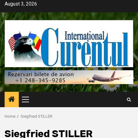
Skip
August 3, 2026
to
content
Primary
Menu
Home
Siegfried STILLER
Siegfried STILLER