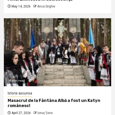
May 14, 2026
Anca Sirghie
4 min read
Istorie ascunsa
Masacrul de la Fântâna Albă a fost un Katyn
românesc!
April 27, 2026
Ionuţ Ţene