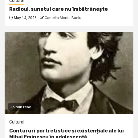
Cultural
Radioul, sunetul care nu îmbătrânește
May 14, 2026
Camelia Morda Baciu
13 min read
Cultural
Contururi portretistice și existențiale ale lui
Mihai Eminescu în adolescență