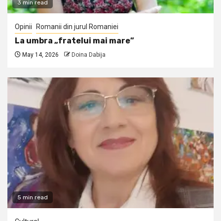
3 min read
Opinii
Romanii din jurul Romaniei
La umbra „fratelui mai mare”
May 14, 2026
Doina Dabija
5 min read