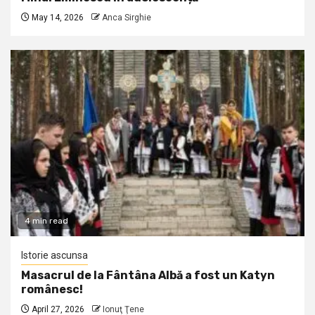
May 14, 2026
Anca Sirghie
4 min read
Istorie ascunsa
Masacrul de la Fântâna Albă a fost un Katyn
românesc!
April 27, 2026
Ionuţ Ţene