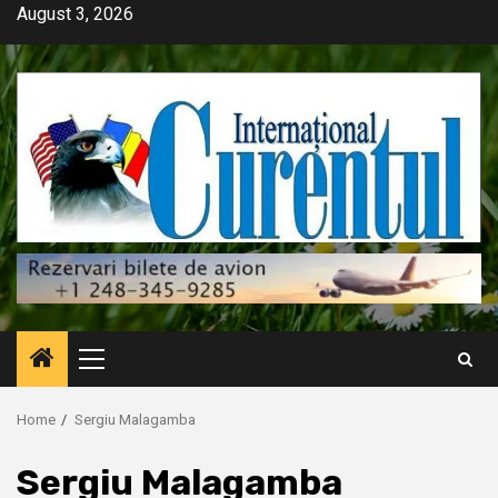
Skip
August 3, 2026
to
content
Primary
Menu
Home
Sergiu Malagamba
Sergiu Malagamba