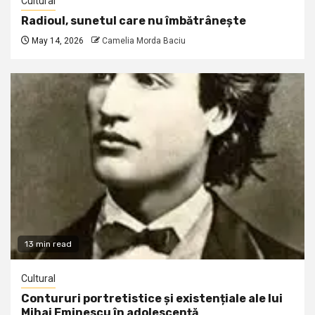
Cultural
Radioul, sunetul care nu îmbătrânește
May 14, 2026
Camelia Morda Baciu
13 min read
Cultural
Contururi portretistice și existențiale ale lui
Mihai Eminescu în adolescență