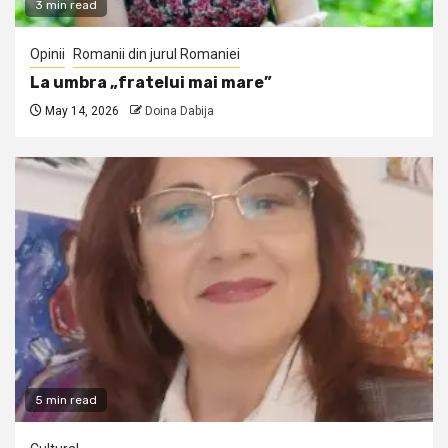
3 min read
Opinii
Romanii din jurul Romaniei
La umbra „fratelui mai mare”
May 14, 2026
Doina Dabija
5 min read