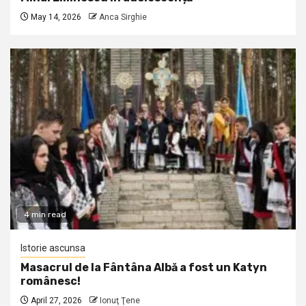
May 14, 2026
Anca Sirghie
4 min read
Istorie ascunsa
Masacrul de la Fântâna Albă a fost un Katyn
românesc!
April 27, 2026
Ionuţ Ţene