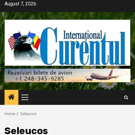
Skip
August 7, 2026
to
content
Primary
Menu
Home
Seleucos
Seleucos