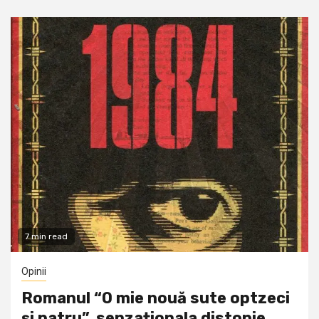
7 min read
Opinii
Romanul “O mie nouă sute optzeci
și patru”, senzaționala distopie