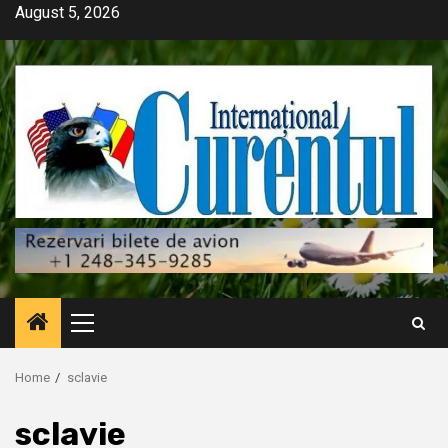
Skip
August 5, 2026
to
content
Primary
Menu
Home
sclavie
sclavie