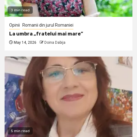
3 min read
Opinii
Romanii din jurul Romaniei
La umbra „fratelui mai mare”
May 14, 2026
Doina Dabija
5 min read