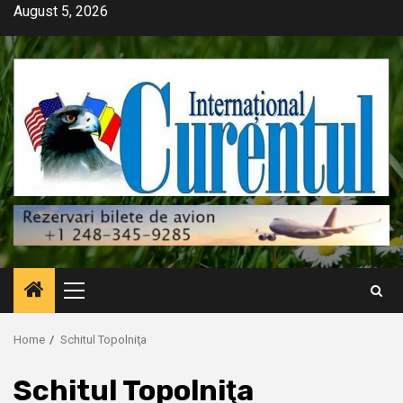
Skip
August 5, 2026
to
content
Primary
Menu
Home
Schitul Topolniţa
Schitul Topolniţa