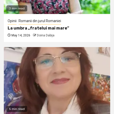
3 min read
Opinii
Romanii din jurul Romaniei
La umbra „fratelui mai mare”
May 14, 2026
Doina Dabija
5 min read