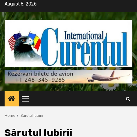
Skip
August 8, 2026
to
content
Primary
Menu
Home
Sărutul Iubirii
Sărutul Iubirii