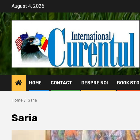
Skip
August 4, 2026
to
content
HOME
CONTACT
DESPRE NOI
BOOK STO
Home
Saria
Saria