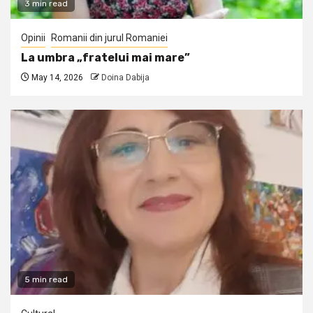
3 min read
Opinii
Romanii din jurul Romaniei
La umbra „fratelui mai mare”
May 14, 2026
Doina Dabija
5 min read