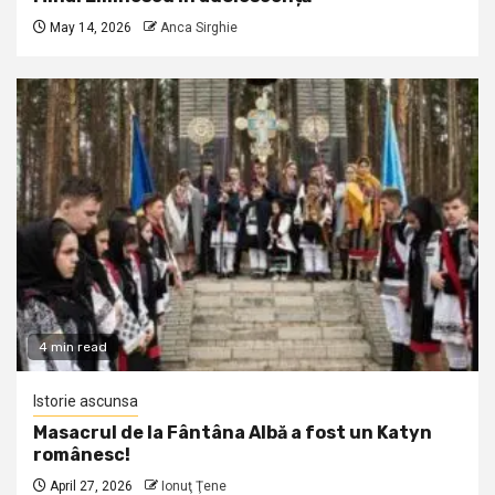
May 14, 2026
Anca Sirghie
4 min read
Istorie ascunsa
Masacrul de la Fântâna Albă a fost un Katyn
românesc!
April 27, 2026
Ionuţ Ţene