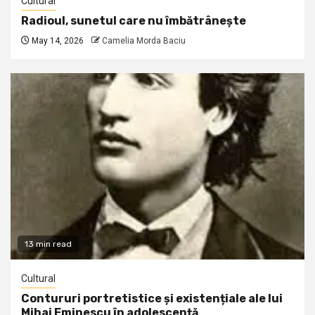
Cultural
Radioul, sunetul care nu îmbătrânește
May 14, 2026
Camelia Morda Baciu
13 min read
Cultural
Contururi portretistice și existențiale ale lui
Mihai Eminescu în adolescență