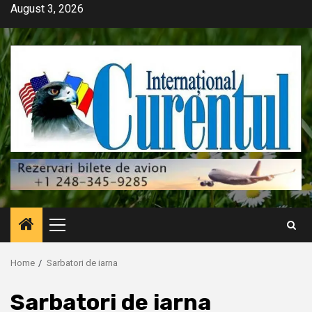
Skip
August 3, 2026
to
content
Primary
Menu
Home
Sarbatori de iarna
Sarbatori de iarna