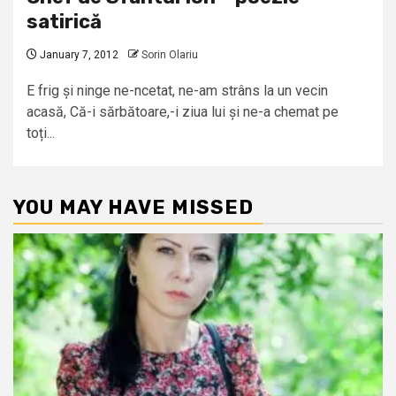
satirică
January 7, 2012
Sorin Olariu
E frig și ninge ne-ncetat, ne-am strâns la un vecin
acasă, Că-i sărbătoare,-i ziua lui și ne-a chemat pe
toți...
YOU MAY HAVE MISSED