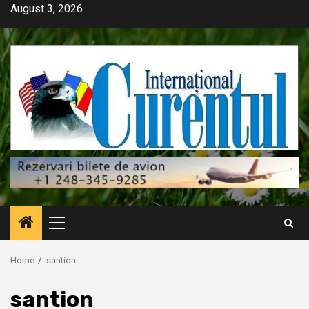
Skip
August 3, 2026
to
content
Primary
Menu
Home
santion
santion