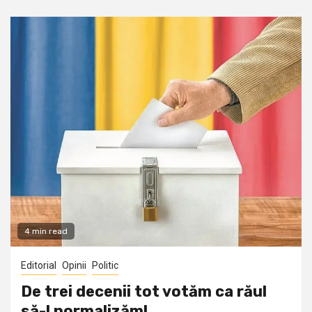
4 min read
Editorial
Opinii
Politic
De trei decenii tot votăm ca răul
să-l normalizăm!