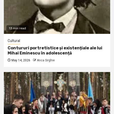
13 min read
Cultural
Contururi portretistice și existențiale ale lui
Mihai Eminescu în adolescență
May 14, 2026
Anca Sirghie