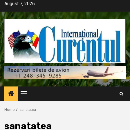
Skip
August 7, 2026
to
content
Primary
Menu
Home
sanatatea
sanatatea