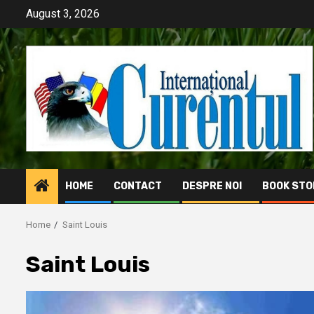
Skip
August 3, 2026
to
content
HOME
CONTACT
DESPRE NOI
BOOK STO
Home
Saint Louis
Saint Louis