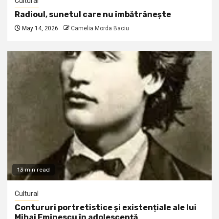
Cultural
Radioul, sunetul care nu îmbătrânește
May 14, 2026
Camelia Morda Baciu
13 min read
Cultural
Contururi portretistice și existențiale ale lui
Mihai Eminescu în adolescență