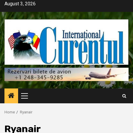
Skip
August 3, 2026
to
content
Primary
Menu
Home
Ryanair
Ryanair