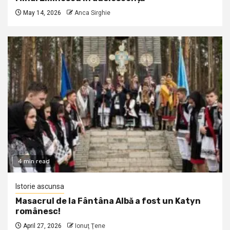
May 14, 2026
Anca Sirghie
4 min read
Istorie ascunsa
Masacrul de la Fântâna Albă a fost un Katyn
românesc!
April 27, 2026
Ionuţ Ţene