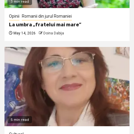
3 min read
Opinii
Romanii din jurul Romaniei
La umbra „fratelui mai mare”
May 14, 2026
Doina Dabija
5 min read