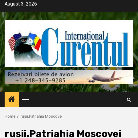
Skip
August 3, 2026
to
content
Primary
Menu
Home
rusii.Patriahia Moscovei
rusii.Patriahia Moscovei