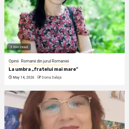
3 min read
Opinii
Romanii din jurul Romaniei
La umbra „fratelui mai mare”
May 14, 2026
Doina Dabija