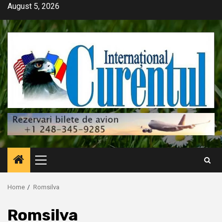
Skip
August 5, 2026
to
content
Primary
Menu
Home
Romsilva
Romsilva