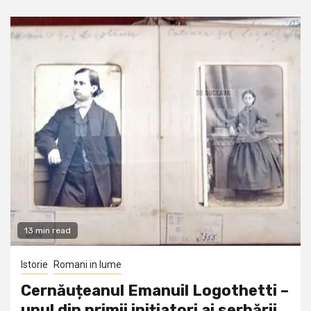
13 min read
Istorie
Romani in lume
Cernăuțeanul Emanuil Logothetti –
unul din primii inițiatori ai serbării