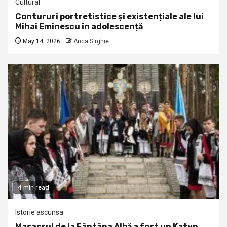
Cultural
Contururi portretistice și existențiale ale lui
Mihai Eminescu în adolescență
May 14, 2026
Anca Sirghie
4 min read
Istorie ascunsa
Masacrul de la Fântâna Albă a fost un Katyn