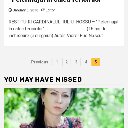
January 6, 2010
Editor
RESTITUIRI CARDINALUL IULIU HOSSU – “Pelerinajul
în calea fericirilor” (16 ani de
închisoare şi surghiun) Autor: Viorel Rus Născut...
Posts
Previous
1
2
3
4
5
pagination
YOU MAY HAVE MISSED