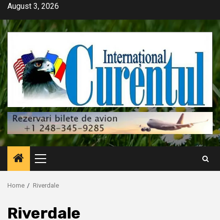
Skip
August 3, 2026
to
content
Primary
Menu
Home
Riverdale
Riverdale