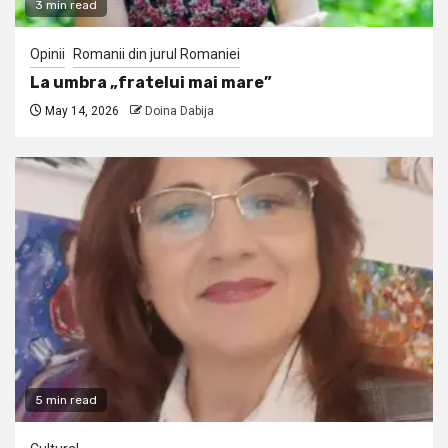
3 min read
Opinii
Romanii din jurul Romaniei
La umbra „fratelui mai mare”
May 14, 2026
Doina Dabija
5 min read