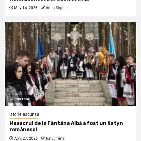
May 14, 2026
Anca Sirghie
4 min read
Istorie ascunsa
Masacrul de la Fântâna Albă a fost un Katyn
românesc!
April 27, 2026
Ionuţ Ţene