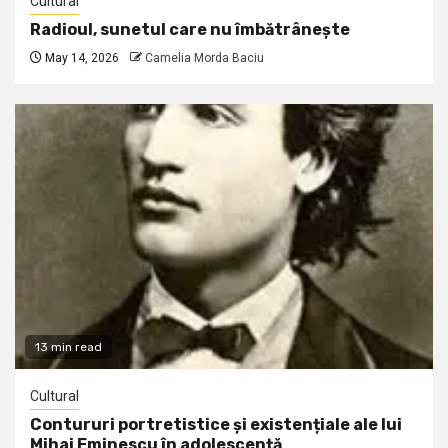
Cultural
Radioul, sunetul care nu îmbătrânește
May 14, 2026
Camelia Morda Baciu
13 min read
Cultural
Contururi portretistice și existențiale ale lui
Mihai Eminescu în adolescență