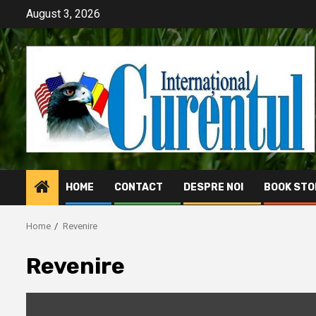
Skip
August 3, 2026
to
content
HOME
CONTACT
DESPRE NOI
BOOK STO
Home
Revenire
Revenire