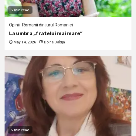
3 min read
Opinii
Romanii din jurul Romaniei
La umbra „fratelui mai mare”
May 14, 2026
Doina Dabija
5 min read