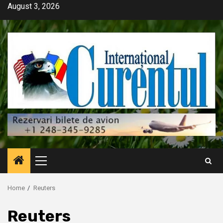
Skip
August 3, 2026
to
content
Primary
Menu
Home
Reuters
Reuters