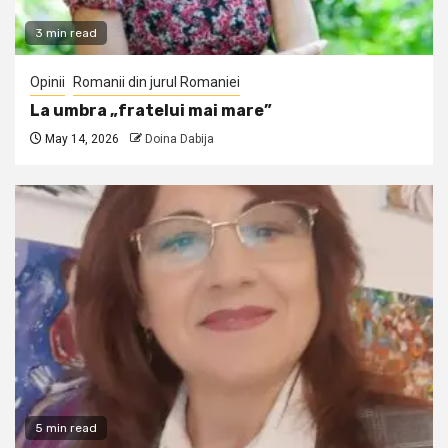
3 min read
Opinii
Romanii din jurul Romaniei
La umbra „fratelui mai mare”
May 14, 2026
Doina Dabija
5 min read