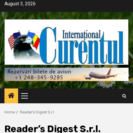
Skip
August 3, 2026
to
content
Primary
Menu
Home
Reader’s Digest S.r.l.
Reader’s Digest S.r.l.