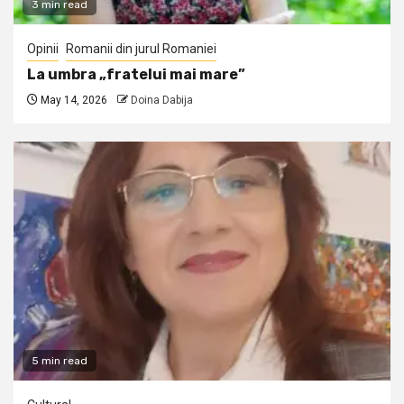
3 min read
Opinii
Romanii din jurul Romaniei
La umbra „fratelui mai mare”
May 14, 2026
Doina Dabija
5 min read