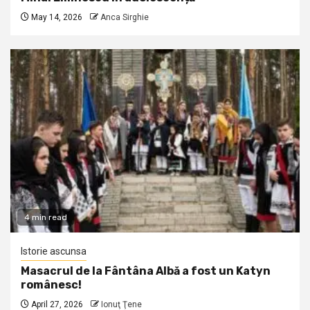
May 14, 2026
Anca Sirghie
4 min read
Istorie ascunsa
Masacrul de la Fântâna Albă a fost un Katyn
românesc!
April 27, 2026
Ionuţ Ţene