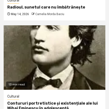
Cultural
Radioul, sunetul care nu îmbătrânește
May 14, 2026
Camelia Morda Baciu
13 min read
Cultural
Contururi portretistice și existențiale ale lui
Mihai Eminescu în adolescență