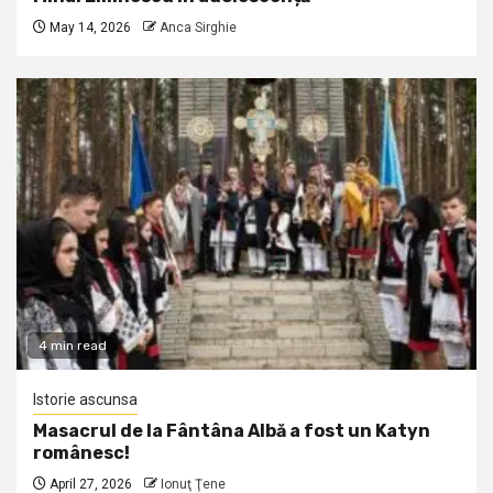
May 14, 2026
Anca Sirghie
4 min read
Istorie ascunsa
Masacrul de la Fântâna Albă a fost un Katyn
românesc!
April 27, 2026
Ionuţ Ţene