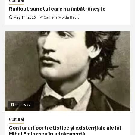
Cultural
Radioul, sunetul care nu îmbătrânește
May 14, 2026
Camelia Morda Baciu
13 min read
Cultural
Contururi portretistice și existențiale ale lui
Mihai Eminescu în adolescență