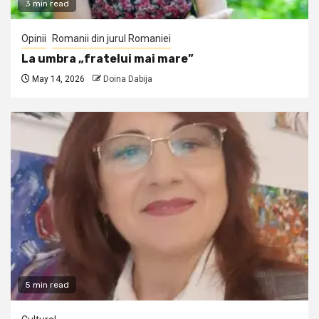
3 min read
Opinii
Romanii din jurul Romaniei
La umbra „fratelui mai mare”
May 14, 2026
Doina Dabija
5 min read