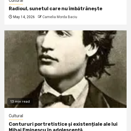
Cultural
Radioul, sunetul care nu îmbătrânește
May 14, 2026
Camelia Morda Baciu
13 min read
Cultural
Contururi portretistice și existențiale ale lui
Mihai Eminescu în adolescență