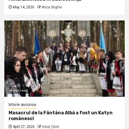
May 14, 2026
Anca Sirghie
4 min read
Istorie ascunsa
Masacrul de la Fântâna Albă a fost un Katyn
românesc!
April 27, 2026
Ionuţ Ţene