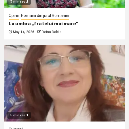
3 min read
Opinii
Romanii din jurul Romaniei
La umbra „fratelui mai mare”
May 14, 2026
Doina Dabija
5 min read