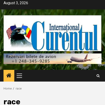
Skip
August 3, 2026
to
content
Primary
Menu
Home
race
race