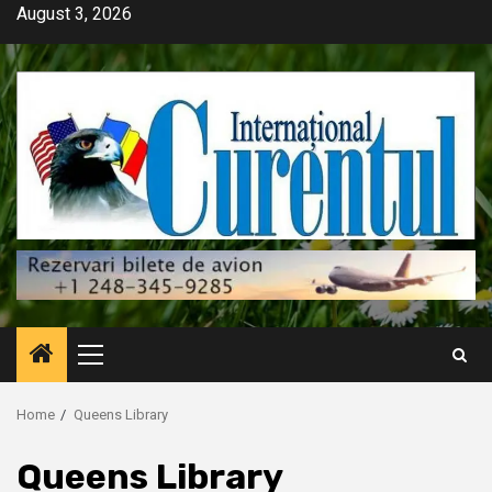
Skip
August 3, 2026
to
content
Primary
Menu
Home
Queens Library
Queens Library