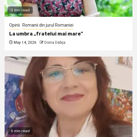
3 min read
Opinii
Romanii din jurul Romaniei
La umbra „fratelui mai mare”
May 14, 2026
Doina Dabija
5 min read