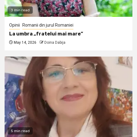
3 min read
Opinii
Romanii din jurul Romaniei
La umbra „fratelui mai mare”
May 14, 2026
Doina Dabija
5 min read