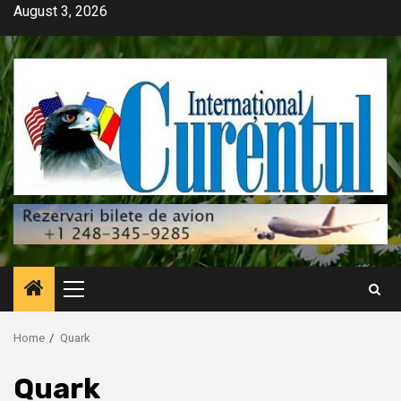
Skip
August 3, 2026
to
content
Primary
Menu
Home
Quark
Quark