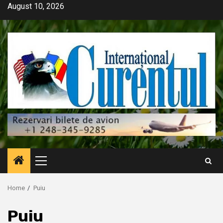
Skip
August 10, 2026
to
content
Primary
Menu
Home
Puiu
Puiu