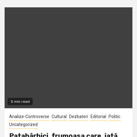
5 min read
Analize-Controverse
Cultural
Dezbateri
Editorial
Politic
Uncategorized
Patahârbici, frumoasa care, iată,