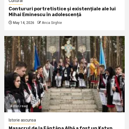
Cultural
Contururi portretistice și existențiale ale lui
Mihai Eminescu în adolescență
May 14, 2026
Anca Sirghie
4 min read
Istorie ascunsa
Masacrul de la Fântâna Albă a fost un Katyn