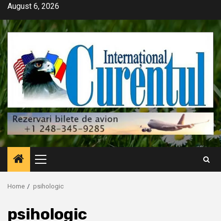
Skip
August 6, 2026
to
content
Primary
Menu
Home
psihologic
psihologic