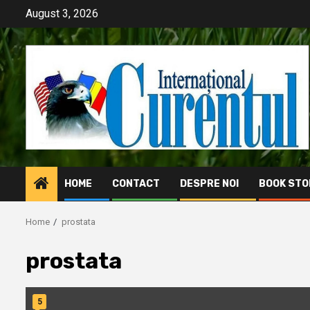
Skip
August 3, 2026
to
content
HOME
CONTACT
DESPRE NOI
BOOK STO
Home
prostata
prostata
5