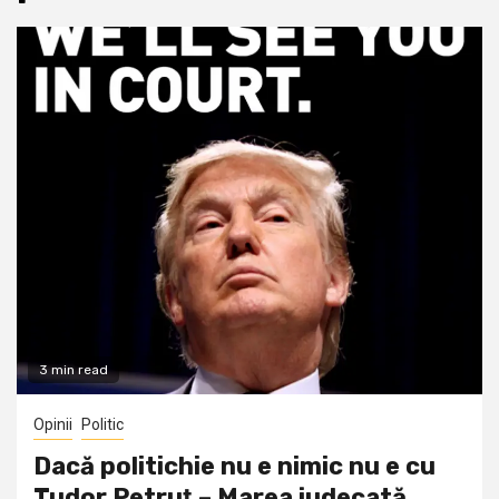
3 min read
Opinii
Politic
Dacă politichie nu e nimic nu e cu
Tudor Petruţ – Marea judecată