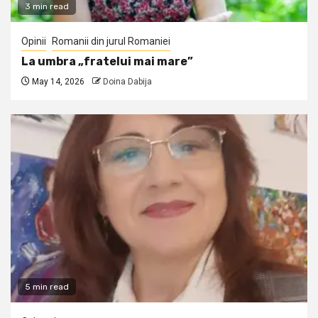
3 min read
Opinii
Romanii din jurul Romaniei
La umbra „fratelui mai mare”
May 14, 2026
Doina Dabija
5 min read