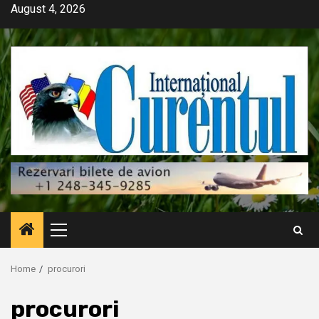
Skip
August 4, 2026
to
content
Primary
Menu
Home
procurori
procurori