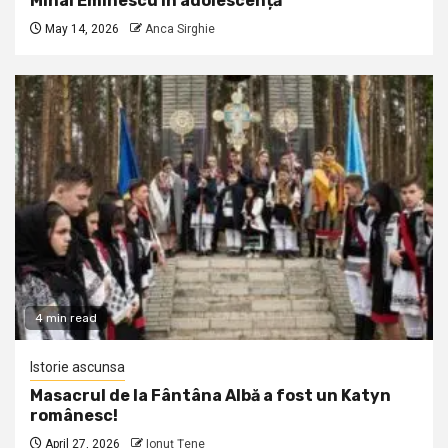
Mihai Eminescu în adolescență
May 14, 2026
Anca Sirghie
4 min read
Istorie ascunsa
Masacrul de la Fântâna Albă a fost un Katyn
românesc!
April 27, 2026
Ionuţ Ţene