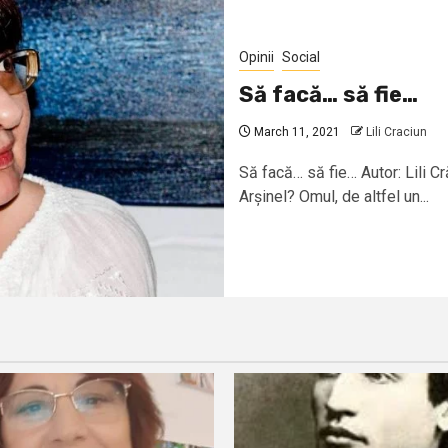
Opinii
Social
Să facă… să fie…
March 11, 2021
Lili Craciun
Să facă… să fie… Autor: Lili C
Arșinel? Omul, de altfel un...