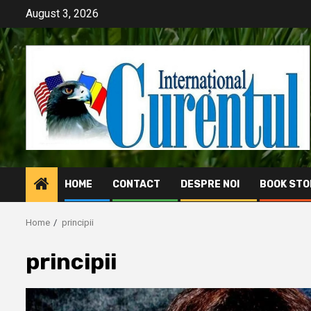
Skip
August 3, 2026
to
content
HOME
CONTACT
DESPRE NOI
BOOK STO
Home
principii
principii