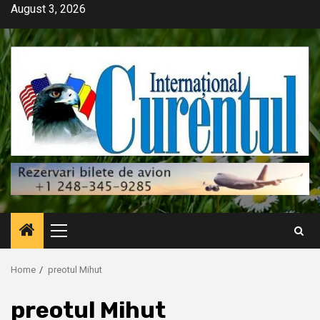
Skip
August 3, 2026
to
content
Primary
Menu
Home
preotul Mihut
preotul Mihut