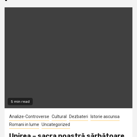
5 min read
Analize-Controverse
Cultural
Dezbateri
Istorie ascunsa
Romani in lume
Uncategorized
Unirea – sacra noastră sărbătoare