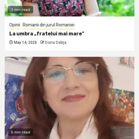
3 min read
Opinii
Romanii din jurul Romaniei
La umbra „fratelui mai mare”
May 14, 2026
Doina Dabija
5 min read