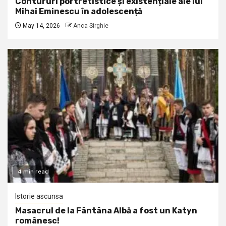
Contururi portretistice și existențiale ale lui
Mihai Eminescu în adolescență
May 14, 2026
Anca Sirghie
4 min read
Istorie ascunsa
Masacrul de la Fântâna Albă a fost un Katyn
românesc!