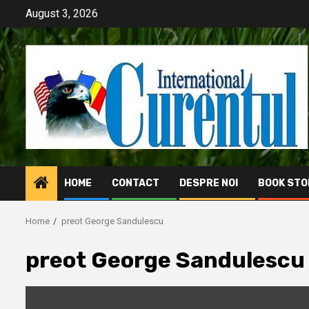
Skip
August 3, 2026
to
content
HOME
CONTACT
DESPRE NOI
BOOK STO
Home
preot George Sandulescu
preot George Sandulescu