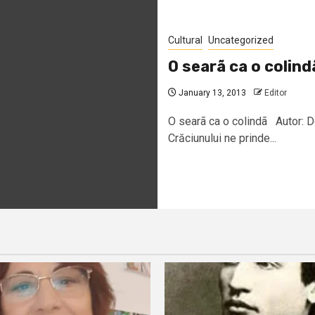
Cultural
Uncategorized
O searã ca o colind
January 13, 2013
Editor
O searã ca o colindã Autor: 
Crăciunului ne prinde...