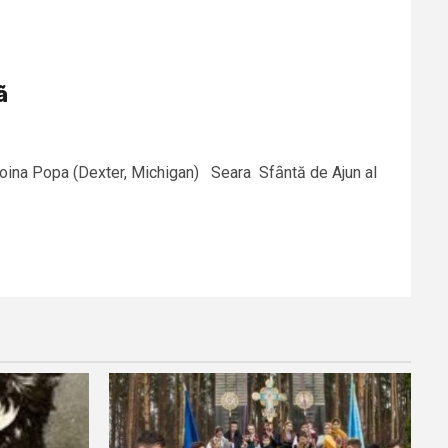
ã
Doina Popa (Dexter, Michigan) Seara Sfȃntă de Ajun al