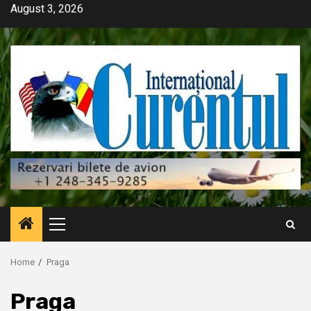
Skip
August 3, 2026
to
content
Primary
Menu
Home
Praga
Praga