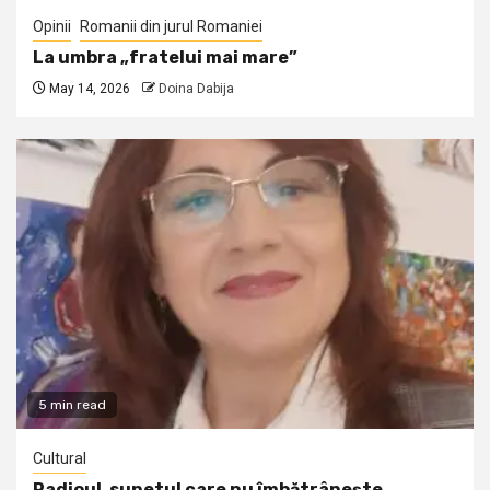
Opinii
Romanii din jurul Romaniei
La umbra „fratelui mai mare”
May 14, 2026
Doina Dabija
5 min read
Cultural
Radioul, sunetul care nu îmbătrânește