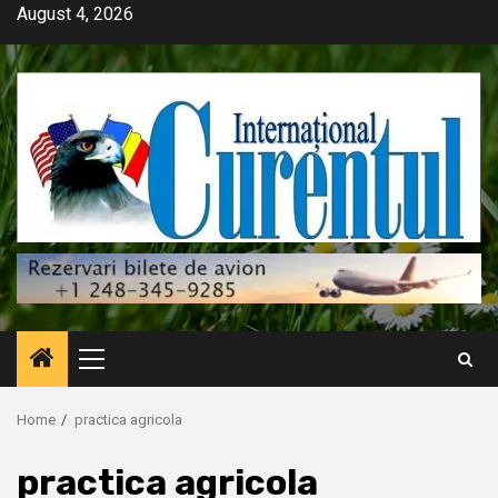
Skip
August 4, 2026
to
content
Primary
Menu
Home
practica agricola
practica agricola