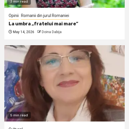
3 min read
Opinii
Romanii din jurul Romaniei
La umbra „fratelui mai mare”
May 14, 2026
Doina Dabija
5 min read