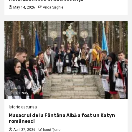
May 14, 2026
Anca Sirghie
4 min read
Istorie ascunsa
Masacrul de la Fântâna Albă a fost un Katyn
românesc!
April 27, 2026
Ionuţ Ţene