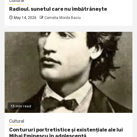
Cultural
Radioul, sunetul care nu îmbătrânește
May 14, 2026
Camelia Morda Baciu
13 min read
Cultural
Contururi portretistice și existențiale ale lui
Mihai Eminescu în adolescență