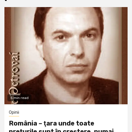
5 min read
Opinii
România – ţara unde toate
prețurile sunt în creștere, numai