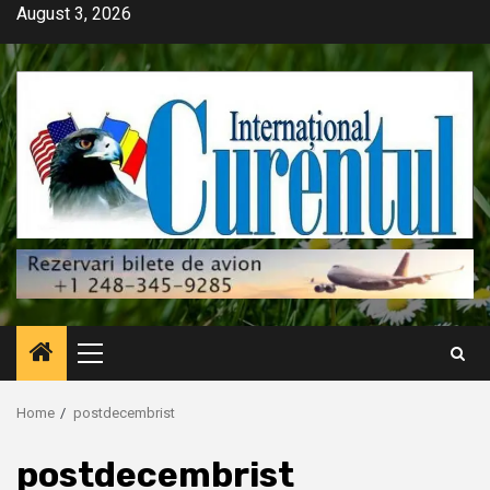
Skip
August 3, 2026
to
content
Primary
Menu
Home
postdecembrist
postdecembrist