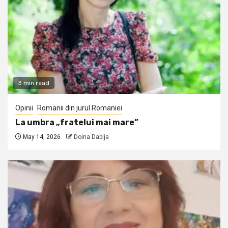
3 min read
Opinii
Romanii din jurul Romaniei
La umbra „fratelui mai mare”
May 14, 2026
Doina Dabija