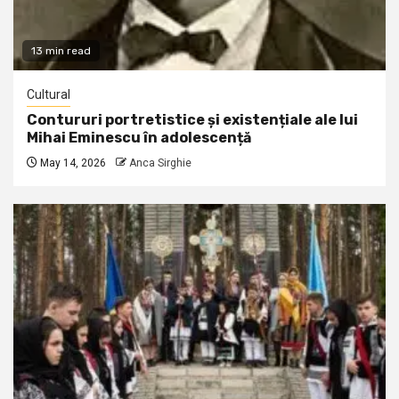
13 min read
Cultural
Contururi portretistice și existențiale ale lui
Mihai Eminescu în adolescență
May 14, 2026
Anca Sirghie