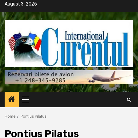
Skip
August 3, 2026
to
content
Primary
Menu
Home
Pontius Pilatus
Pontius Pilatus