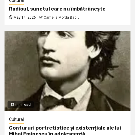
Cultural
Radioul, sunetul care nu îmbătrânește
May 14, 2026
Camelia Morda Baciu
13 min read
Cultural
Contururi portretistice și existențiale ale lui
Mihai Eminescu în adolescență