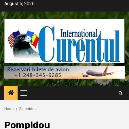
Skip
August 5, 2026
to
content
Primary
Menu
Home
Pompidou
Pompidou