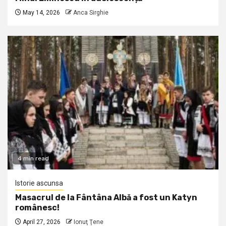
May 14, 2026
Anca Sirghie
4 min read
Istorie ascunsa
Masacrul de la Fântâna Albă a fost un Katyn
românesc!
April 27, 2026
Ionuţ Ţene