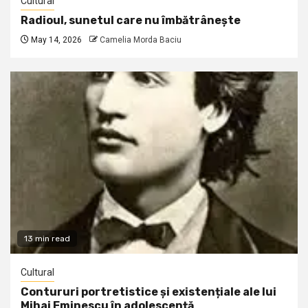
Cultural
Radioul, sunetul care nu îmbătrânește
May 14, 2026
Camelia Morda Baciu
13 min read
Cultural
Contururi portretistice și existențiale ale lui
Mihai Eminescu în adolescență