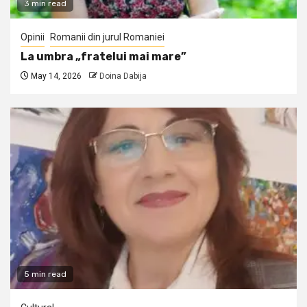
3 min read
Opinii
Romanii din jurul Romaniei
La umbra „fratelui mai mare”
May 14, 2026
Doina Dabija
5 min read