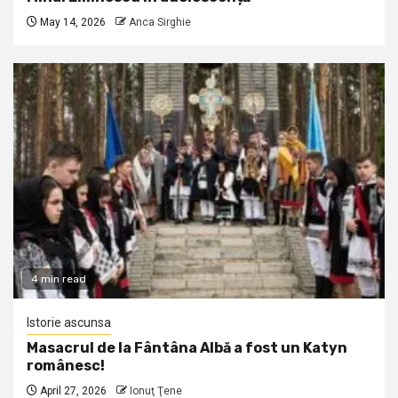
May 14, 2026
Anca Sirghie
4 min read
Istorie ascunsa
Masacrul de la Fântâna Albă a fost un Katyn
românesc!
April 27, 2026
Ionuţ Ţene