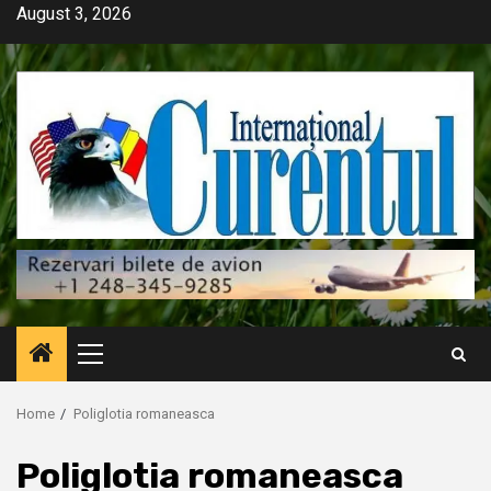
Skip
August 3, 2026
to
content
Primary
Menu
Home
Poliglotia romaneasca
Poliglotia romaneasca