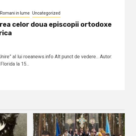
Romani in lume
Uncategorized
irea celor doua episcopii ortodoxe
rica
ire” al lui roeanews.info Alt punct de vedere... Autor:
lorida la 15...