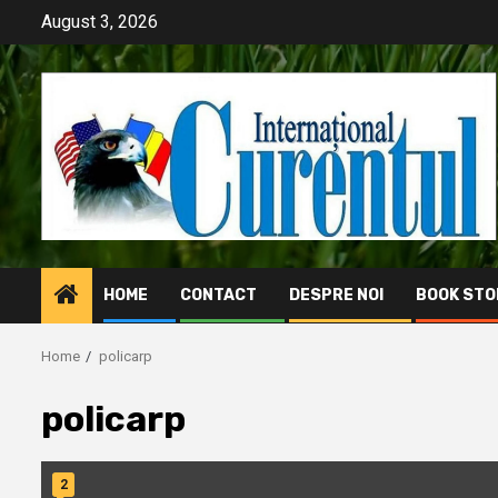
Skip
August 3, 2026
to
content
HOME
CONTACT
DESPRE NOI
BOOK STO
Home
policarp
policarp
2