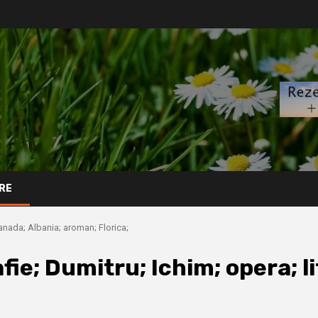
RE
Canada; Albania; aroman; Florica;
afie; Dumitru; Ichim; opera; l