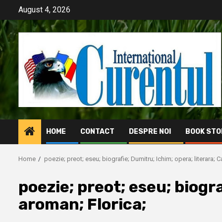
Skip
August 4, 2026
to
content
HOME
CONTACT
DESPRE NOI
BOOK STO
Home
poezie; preot; eseu; biografie; Dumitru; Ichim; opera; literara; 
poezie; preot; eseu; biogr
aroman; Florica;