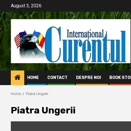
Skip
August 3, 2026
to
content
HOME
CONTACT
DESPRE NOI
BOOK STO
Home
Piatra Ungerii
Piatra Ungerii