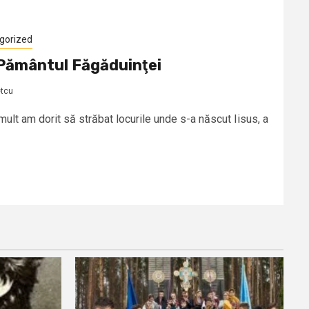
gorized
 Pământul Făgăduinţei
etcu
t am dorit să străbat locurile unde s-a născut Iisus, a