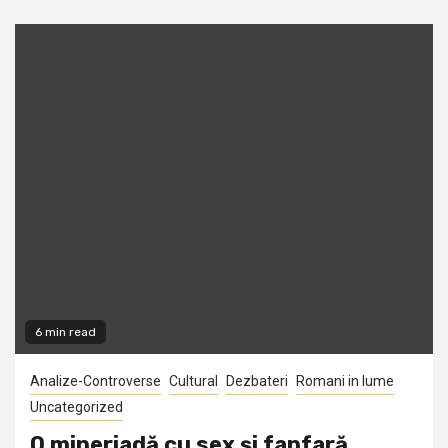
6 min read
Analize-Controverse
Cultural
Dezbateri
Romani in lume
Uncategorized
O mineriadă cu sex şi fanfară