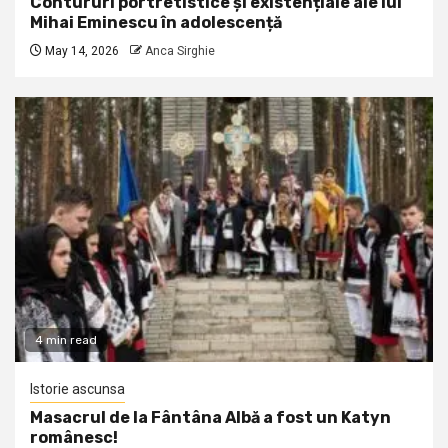
Contururi portretistice și existențiale ale lui
Mihai Eminescu în adolescență
May 14, 2026
Anca Sirghie
4 min read
Istorie ascunsa
Masacrul de la Fântâna Albă a fost un Katyn
românesc!