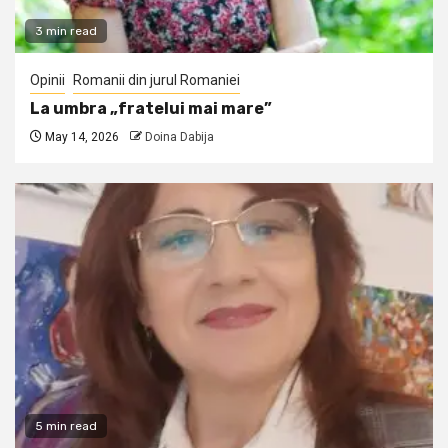
3 min read
Opinii
Romanii din jurul Romaniei
La umbra „fratelui mai mare”
May 14, 2026
Doina Dabija
5 min read