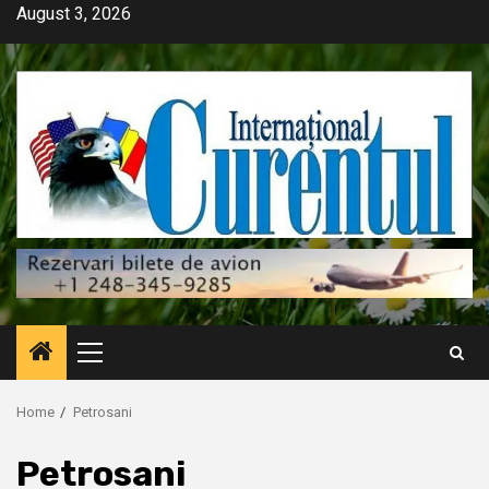
Skip
August 3, 2026
to
content
Primary
Menu
Home
Petrosani
Petrosani