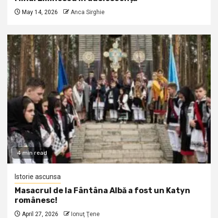
May 14, 2026
Anca Sirghie
4 min read
Istorie ascunsa
Masacrul de la Fântâna Albă a fost un Katyn
românesc!
April 27, 2026
Ionuţ Ţene