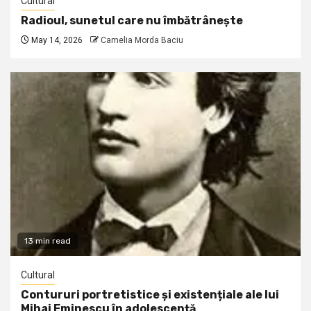
Cultural
Radioul, sunetul care nu îmbătrânește
May 14, 2026
Camelia Morda Baciu
13 min read
Cultural
Contururi portretistice și existențiale ale lui
Mihai Eminescu în adolescență