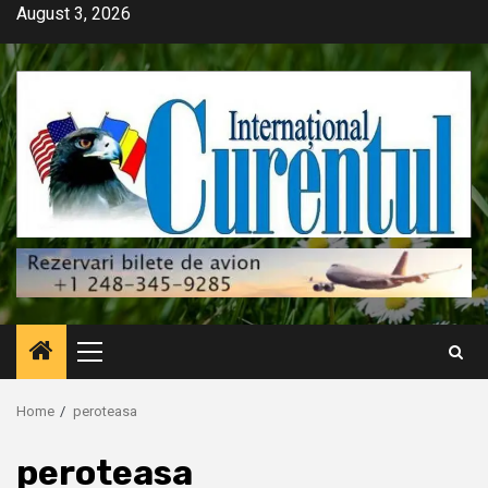
Skip
August 3, 2026
to
content
Primary
Menu
Home
peroteasa
peroteasa