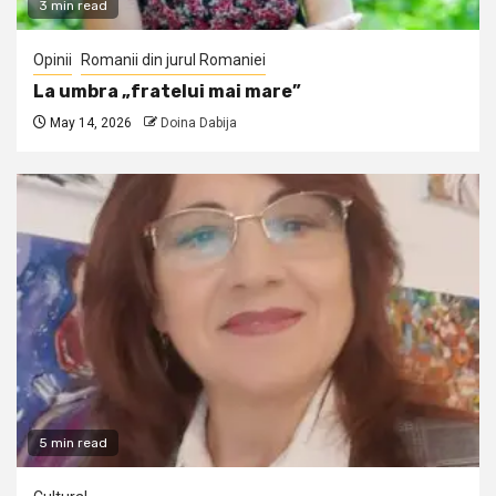
3 min read
Opinii
Romanii din jurul Romaniei
La umbra „fratelui mai mare”
May 14, 2026
Doina Dabija
5 min read