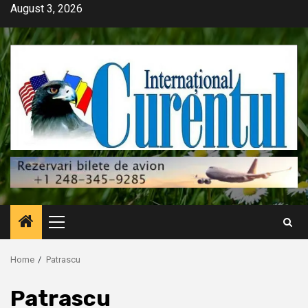
Skip
August 3, 2026
to
content
Primary
Menu
Home
Patrascu
Patrascu