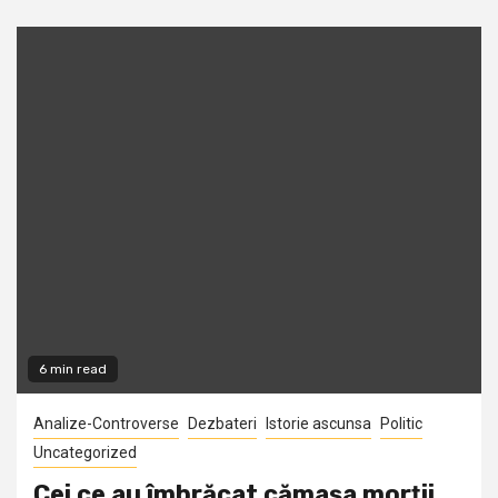
6 min read
Analize-Controverse
Dezbateri
Istorie ascunsa
Politic
Uncategorized
Cei ce au îmbrăcat cămaşa morţii